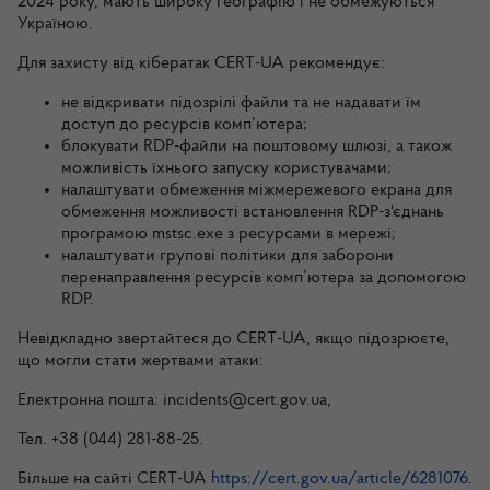
2024 року, мають широку географію і не обмежуються
Україною.
Для захисту від кібератак CERT-UA рекомендує:
не відкривати підозрілі файли та не надавати їм
доступ до ресурсів комп’ютера;
блокувати RDP-файли на поштовому шлюзі, а також
можливість їхнього запуску користувачами;
налаштувати обмеження міжмережевого екрана для
обмеження можливості встановлення RDP-з'єднань
програмою mstsc.exe з ресурсами в мережі;
налаштувати групові політики для заборони
перенаправлення ресурсів комп’ютера за допомогою
RDP.
Невідкладно звертайтеся до CERT-UA, якщо підозрюєте,
що могли стати жертвами атаки:
Електронна пошта: incidents@cert.gov.ua,
Тел. +38 (044) 281-88-25.
Більше на сайті CERT-UA
https://cert.gov.ua/article/6281076
.