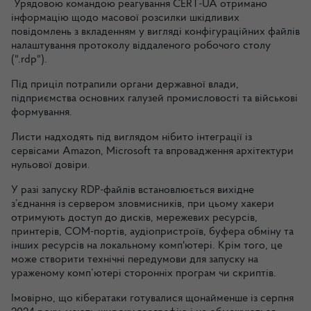
Урядовою командою реагування CERT-UA отримано
інформацію щодо масової розсилки шкідливих
повідомлень з вкладенням у вигляді конфігураційних файлів
налаштування протоколу віддаленого робочого столу
(".rdp").
Під приціл потрапили органи державної влади,
підприємства основних галузей промисловості та військові
формування.
Листи надходять під виглядом нібито інтеграції із
сервісами Amazon, Microsoft та впровадження архітектури
нульової довіри.
У разі запуску RDP-файлів встановлюється вихідне
з’єднання із сервером зловмисників, при цьому хакери
отримують доступ до дисків, мережевих ресурсів,
принтерів, COM-портів, аудіопристроїв, буфера обміну та
інших ресурсів на локальному комп'ютері. Крім того, це
може створити технічні передумови для запуску на
ураженому комп’ютері сторонніх програм чи скриптів.
Імовірно, що кібератаки готувалися щонайменше із серпня