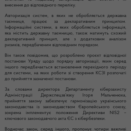
внесення до відповідного переліку.
Авторизація систем, в яких не обробляється державна
таємниця, працює за декларативним принципом.
Інформаційні системи, в яких обробляється інформація,
яка містить державну таємницю, також матимуть схожий
декларативний принцип, але з додатковим аналізом
ризиків, передбаченим відповідним порядком.
Він також повідомив, що розроблено проєкт відповідної
постанови Уряду щодо порядку авторизації, яким серед
іншого передбачається встановлення перехідного періоду
для системи, на яких роботи зі створення КСЗІ розпочаті
до прийняття зазначеної постанови.
За словами директора Департаменту кіберзахисту
Адміністрації Держспецзв’язку Ігоря Мальченюка,
прийняття закону забезпечує гармонізацію українського
законодавства із законодавством Європейського союзу,
зокрема імплементує положення Директиви NIS2 –
ключового законодавчого акта ЄС з кібербезпеки.
Водночас закон, серед іншого, пропонує чотири важливі