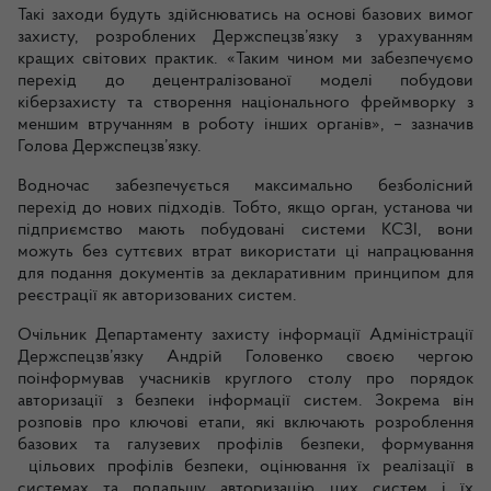
Такі заходи будуть здійснюватись на основі базових вимог
захисту, розроблених Держспецзв’язку з урахуванням
кращих світових практик. «Таким чином ми забезпечуємо
перехід до децентралізованої моделі побудови
кіберзахисту та створення національного фреймворку з
меншим втручанням в роботу інших органів», – зазначив
Голова Держспецзв’язку.
Водночас забезпечується максимально безболісний
перехід до нових підходів. Тобто, якщо орган, установа чи
підприємство мають побудовані системи КСЗІ, вони
можуть без суттєвих втрат використати ці напрацювання
для подання документів за декларативним принципом для
реєстрації як авторизованих систем.
Очільник Департаменту захисту інформації Адміністрації
Держспецзв’язку Андрій Головенко своєю чергою
поінформував учасників круглого столу про порядок
авторизації з безпеки інформації систем. Зокрема він
розповів про ключові етапи, які включають розроблення
базових та галузевих профілів безпеки, формування
цільових профілів безпеки, оцінювання їх реалізації в
системах та подальшу авторизацію цих систем і їх