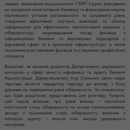
новації: визначення національного CSIRT (групи реагування
на інциденти комп’ютерної безпеки) та формування мережі
відповідних установ регіонального та галузевого рівня,
створення ефективної системи взаємодії та обміну
інформацією для ефективного протистояння загрозам у
кіберпросторі, запровадження посад фахівців з
інформаційної безпеки та відповідних підрозділів у
державній сфері та в критичній інфраструктурі, а також
посилення ролі навчання фахівців та створення професійної
спільноти.
Водночас, як зазначив директор Департаменту державного
контролю у сфері захисту інформації та аудиту безпеки
Адміністрації Держспецзв’язку Ігор Стельник, закон надає
підстави змінити парадигму підходу до впливу з боку
держави на підвищення рівня кіберзахисту. За концепцією,
що буде додатково представлена для розгляду Урядом,
цей підхід включає три рівня впливу – постійний
моніторинг стану кіберзахисту на основі самооцінювання,
заходи з оцінювання стану кіберзахисту, включно з
методом аудиту, і власне самі заходи державного
контролю.