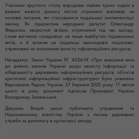
Учасники круглого столу впродовж майже трьох годин в
режимі живого діалогу могли отримати відповіді на
основні питання, які стосувалися подальшої імплементації
закону. Як підкреслив народний депутат Олександр
Федієнко, зворотній зв’язок, отриманий під час заходу,
стане вагомою складовою не лише майбутніх підзаконних
актів, а й вплине на подальші законодавчі ініціативи,
спрямовані на посилення захисту інформаційних ресурсів.
Нагадаємо, Закон України № 4336-IX «Про внесення змін
до деяких законів України щодо захисту інформації та
кіберзахисту державних інформаційних ресурсів, об’єктів
критичної інформаційної інфраструктури» було ухвалено
Верховною Радою України 27 березня 2025 року. 17 квітня
цього ж року документ підписав Президент України
Володимир Зеленський.
Дякуємо Вищій школі публічного управління та
Національному агентству України з питань державної
служби за допомогу в організації заходу.