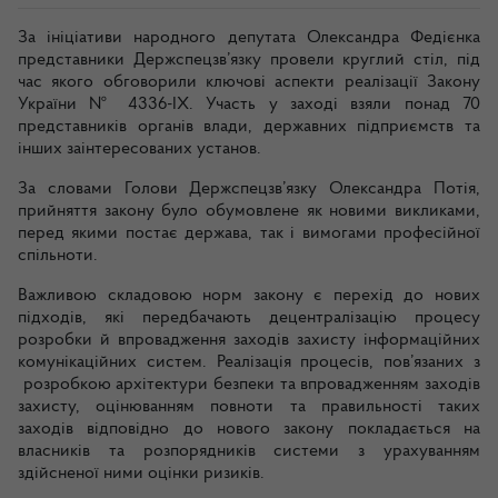
За ініціативи народного депутата Олександра Федієнка
представники Держспецзв’язку провели круглий стіл, під
час якого обговорили ключові аспекти реалізації Закону
України № 4336-IX. Участь у заході взяли понад 70
представників органів влади, державних підприємств та
інших заінтересованих установ.
За словами Голови Держспецзв’язку Олександра Потія,
прийняття закону було обумовлене як новими викликами,
перед якими постає держава, так і вимогами професійної
спільноти.
Важливою складовою норм закону є перехід до нових
підходів, які передбачають децентралізацію процесу
розробки й впровадження заходів захисту інформаційних
комунікаційних систем. Реалізація процесів, пов’язаних з
розробкою архітектури безпеки та впровадженням заходів
захисту, оцінюванням повноти та правильності таких
заходів відповідно до нового закону покладається на
власників та розпорядників системи з урахуванням
здійсненої ними оцінки ризиків.