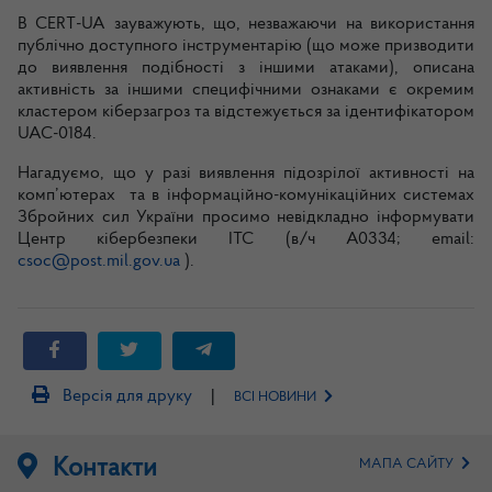
В CERT-UA зауважують, що, незважаючи на використання
публічно доступного інструментарію (що може призводити
до виявлення подібності з іншими атаками), описана
активність за іншими специфічними ознаками є окремим
кластером кіберзагроз та відстежується за ідентифікатором
UAC-0184.
Нагадуємо, що у разі виявлення підозрілої активності на
комп’ютерах та в інформаційно-комунікаційних системах
Збройних сил України просимо невідкладно інформувати
Центр кібербезпеки ІТС (в/ч А0334; email:
csoc@post.mil.gov.ua
).
|
Версія для друку
ВСІ НОВИНИ
Контакти
МАПА САЙТУ