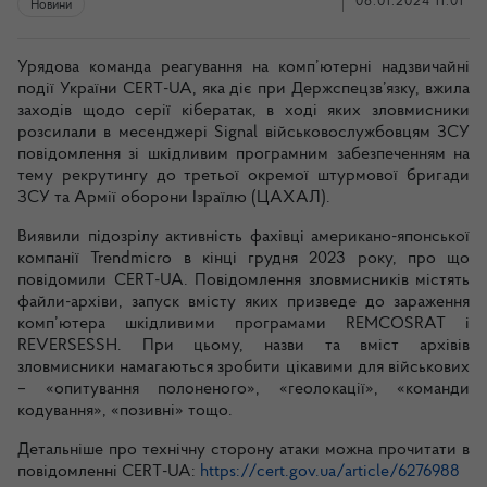
08.01.2024 11:01
Новини
Урядова команда реагування на комп’ютерні надзвичайні
події України CERT-UA, яка діє при Держспецзв’язку, вжила
заходів щодо серії кібератак, в ході яких зловмисники
розсилали в месенджері Signal військовослужбовцям ЗСУ
повідомлення зі шкідливим програмним забезпеченням на
тему рекрутингу до третьої окремої штурмової бригади
ЗСУ та Армії оборони Ізраїлю (ЦАХАЛ).
Виявили підозрілу активність фахівці американо-японської
компанії Trendmicro в кінці грудня 2023 року, про що
повідомили CERT-UA. Повідомлення зловмисників містять
файли-архіви, запуск вмісту яких призведе до зараження
комп’ютера шкідливими програмами REMCOSRAT і
REVERSESSH. При цьому, назви та вміст архівів
зловмисники намагаються зробити цікавими для військових
– «опитування полоненого», «геолокації», «команди
кодування», «позивні» тощо.
Детальніше про технічну сторону атаки можна прочитати в
повідомленні CERT-UA:
https://cert.gov.ua/article/6276988