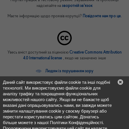
Портал працює в тестовому режимі. Зауваження та пропозиції
надсилайте на
зворотній зв'язок
Маєте інформацію щодо проявів корупції?
Повідомте нам про це.
Увесь вміст доступний за ліцензією
Creative Commons Attribution
4.0 International license
, якщо не зазначено інше
Людям із порушенням зору
Даний сайт використовує файли cookie та інші подібні
In English
технології. Ми використовуємо файли cookie для
аналізу трафіку та покращення функціональних
можливостей нашого сайту. Якщо ви не бажаєте щоб
вказані дані опрацьовувались нами, ви завжди можете
змінити налаштування cookie у своєму браузері або
перестати користуватись цим сайтом. Дізнатись
більше можете з нашої Політики Конфіденційності.
Продовжуючи використовувати цей сайт ви надаєте