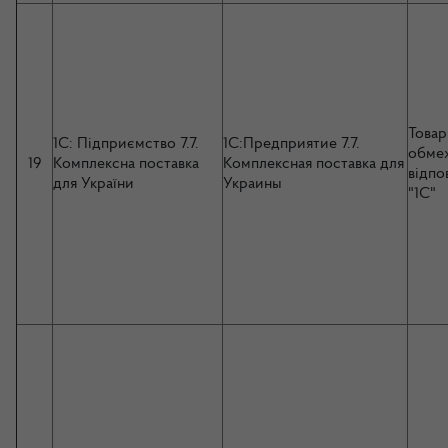
Товар
1С: Підприємство 7.7.
1С:Предприятие 7.7.
обме
19
Комплексна поставка
Комплексная поставка для
відпо
для України
Украины
"1С"