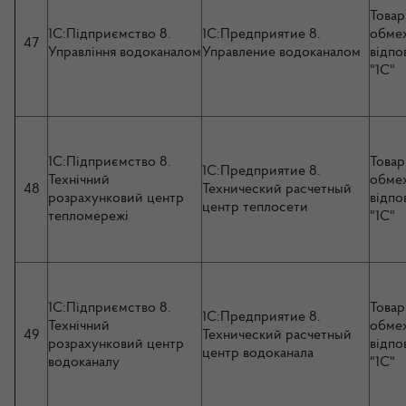
Товар
1С:Підприємство 8.
1С:Предприятие 8.
обме
47
Управління водоканалом
Управление водоканалом
відпо
"1С"
1С:Підприємство 8.
Товар
1С:Предприятие 8.
Технічний
обме
48
Технический расчетный
розрахунковий центр
відпо
центр теплосети
тепломережі
"1С"
1С:Підприємство 8.
Товар
1С:Предприятие 8.
Технічний
обме
49
Технический расчетный
розрахунковий центр
відпо
центр водоканала
водоканалу
"1С"