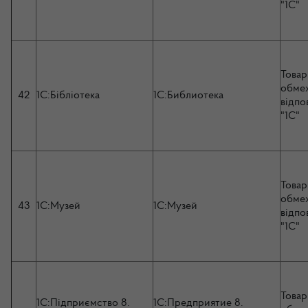
"1С"
Товар
обме
42
1С:Бібліотека
1С:Библиотека
відпо
"1С"
Товар
обме
43
1С:Музей
1С:Музей
відпо
"1С"
Товар
1С:Підприємство 8.
1С:Предприятие 8.