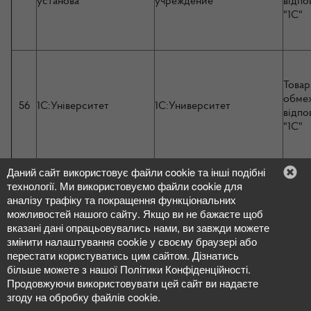
установа
учреждение
відпо
"1С"
Товар
обме
56
1С:Університет
1С:Университет
відпо
"1С"
Даний сайт використовує файли cookie та інші подібні
технології. Ми використовуємо файли cookie для
1С:Реестр
Товар
аналізу трафіку та покращення функціональних
1С:Реєстр державного
государственного и
обме
можливостей нашого сайту. Якщо ви не бажаєте щоб
57
та муніципального
муниципального
відпо
вказані дані опрацьовувались нами, ви завжди можете
майна
имущества
"1С"
змінити налаштування cookie у своєму браузері або
перестати користуватись цим сайтом. Дізнатись
більше можете з нашої Політики Конфіденційності.
Продовжуючи використовувати цей сайт ви надаєте
згоду на обробку файлів cookie.
Товар