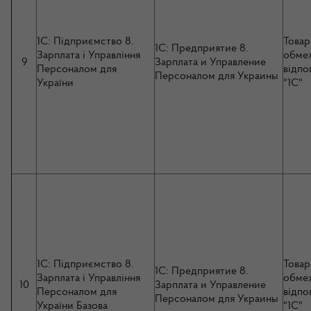
1C: Підприємство 8.
Товар
1C: Предприятие 8.
Зарплата і Управління
обме
9
Зарплата и Управление
Персоналом для
відпо
Персоналом для Украины
України
"1С"
1C: Підприємство 8.
Товар
1C: Предприятие 8.
Зарплата і Управління
обме
10
Зарплата и Управление
Персоналом для
відпо
Персоналом для Украины
України Базова
"1С"