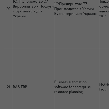
1С: Підприємство 7.7.
Товар
1С:Предприятие 7.7.
Виробництво + Послуги
обме
20
Производство + Услуги +
+ Бухгалтерія для
відпо
Бухгалтерия для Украины
України
"1С"
Business automation
NetHe
21
BAS ERP
software for enterprise
Piotr
resource planning