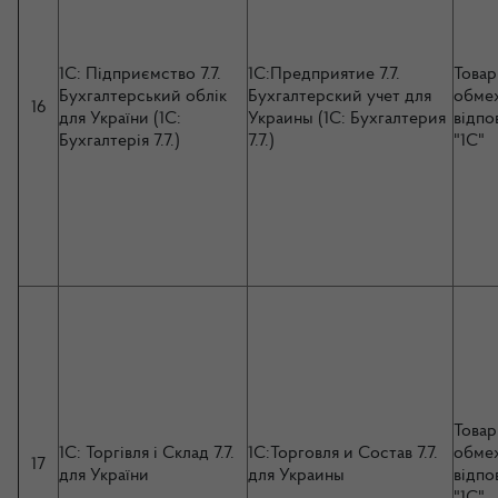
1С: Підприємство 7.7.
1С:Предприятие 7.7.
Товар
Бухгалтерський облік
Бухгалтерский учет для
обме
16
для України (1С:
Украины (1С: Бухгалтерия
відпо
Бухгалтерія 7.7.)
7.7.)
"1С"
Товар
1С: Торгівля і Склад 7.7.
1С:Торговля и Состав 7.7.
обме
17
для України
для Украины
відпо
"1С"