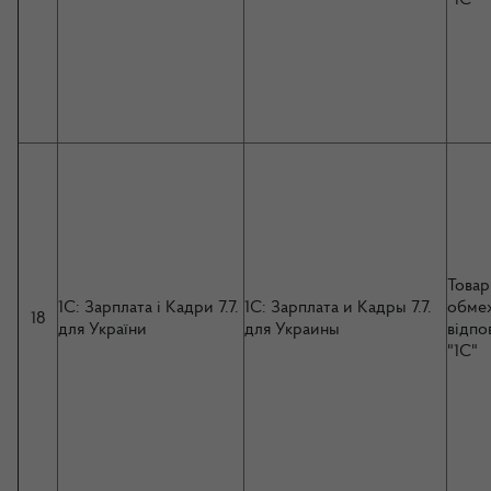
Товар
1С: Зарплата і Кадри 7.7.
1С: Зарплата и Кадры 7.7.
обме
18
для України
для Украины
відпо
"1С"