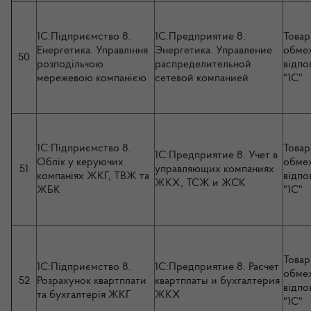
1С:Підприємство 8.
1С:Предприятие 8.
Товар
Енергетика. Управління
Энергетика. Управление
обме
50
розподільчою
распределительной
відпо
мережевою компанією
сетевой компанией
"1С"
1С:Підприємство 8.
Товар
1С:Предприятие 8. Учет в
Облік у керуючих
обме
51
управляющих компаниях
компаніях ЖКГ, ТВЖ та
відпо
ЖКХ, ТСЖ и ЖСК
ЖБК
"1С"
Товар
1С:Підприємство 8.
1С:Предприятие 8. Расчет
обме
52
Розрахунок квартплати
квартплаты и бухгалтерия
відпо
та бухгалтерія ЖКГ
ЖКХ
"1С"