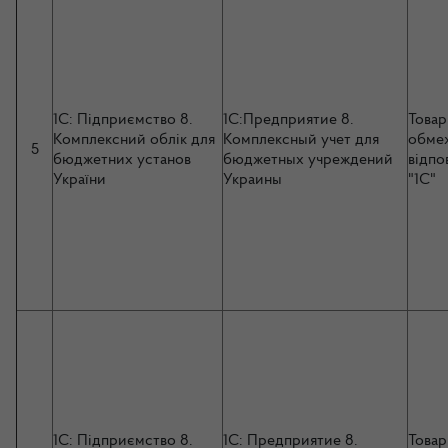
1C: Підприємство 8.
1C:Предприятие 8.
Товар
Комплексний облік для
Комплексный учет для
обме
5
бюджетних установ
бюджетных учреждений
відпо
України
Украины
"1С"
1C: Підприємство 8.
1C: Предприятие 8.
Товар