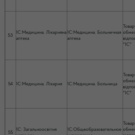
Товар
1С:Медицина. Лікарняна
1С:Медицина. Больничная
обме
53
аптека
аптека
відпо
"1С"
Товар
обме
54
1С:Медицина. Лікарня
1С:Медицина. Больница
відпо
"1С"
Товар
1С: Загальноосвітня
1С:Общеобразовательное
обме
55