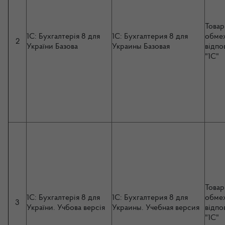
Товар
1C: Бухгалтерія 8 для
1C: Бухгалтерия 8 для
обме
2
України Базова
Украины Базовая
відпо
"1С"
Товар
1C: Бухгалтерія 8 для
1C: Бухгалтерия 8 для
обме
3
України. Учбова версія
Украины. Учебная версия
відпо
"1С"