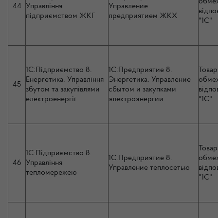
обме
44
Управління
Управление
відпо
підприємством ЖКГ
предприятием ЖКХ
"1С"
1С:Підприємство 8.
1С:Предприятие 8.
Товар
Енергетика. Управління
Энергетика. Управление
обме
45
збутом та закупівлями
сбытом и закупками
відпо
електроенергії
электроэнергии
"1С"
Товар
1С:Підприємство 8.
1С:Предприятие 8.
обме
46
Управління
Управление теплосетью
відпо
тепломережею
"1С"