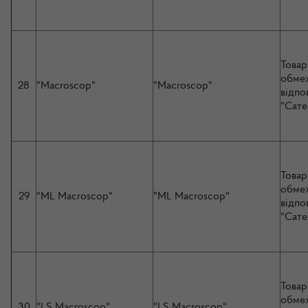
Товар
обме
28
"Macroscop"
"Macroscop"
відпо
"Сате
Товар
обме
29
"ML Macroscop"
"ML Macroscop"
відпо
"Сате
Товар
обме
30
"LS Macroscop"
"LS Macroscop"