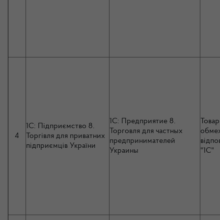
1C: Предприятие 8.
Товар
1C: Підприємство 8.
Торговля для частных
обме
4
Торгівля для приватних
предпринимателей
відпо
підприємців України
Украины
"1С"