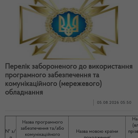
Перелік забороненого до використання
програмного забезпечення та
комунікаційного (мережевого)
обладнання
05.08.2026 05:50
На
Назва програмного
(в
забезпечення та/або
№ з/
Назва мовою країни
пріз
комунікаційного
п
походження¹