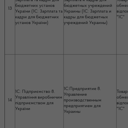
бюджетних установ
бюджетных учреждений
обме
13
України (1С: Зарплата та
Украины (1С: Зарплата и
відпо
кадри для бюджетних
кадры для бюджетных
"1С"
установ України)
учреждений Украины)
1С:Предприятие 8.
1С: Підприємство 8.
Товар
Управление
Управління виробничим
обме
14
производственным
підприємством для
відпо
предприятием для
України
"1С"
Украины