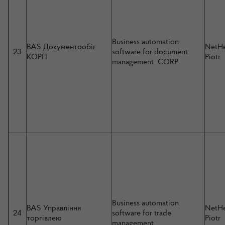
Business automation
BAS Документообіг
NetHe
23
software for document
КОРП
Piotr
management. CORP
Business automation
BAS Управління
NetHe
24
software for trade
торгівлею
Piotr
management