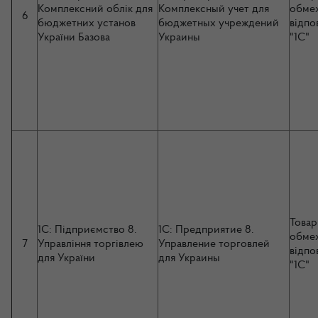
Комплексний облік для
Комплексный учет для
обме
6
бюджетних установ
бюджетных учреждений
відпо
України Базова
Украины
"1С"
Товар
1C: Підприємство 8.
1C: Предприятие 8.
обме
7
Управління торгівлею
Управление торговлей
відпо
для України
для Украины
"1С"