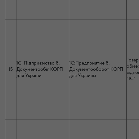
Товар
1С: Підприємство 8.
1С:Предприятие 8.
обме
15
Документообіг КОРП
Документооборот КОРП
відпо
для України
для Украины
"1С"