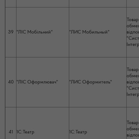
Товар
обме
39
"ЛІС Мобільний"
"ЛИС Мобильный"
відпо
"Сис
Інтег
Товар
обме
40
"ЛІС Оформлювач"
"ЛИС Оформитель"
відпо
"Сис
Інтег
Товар
обме
41
1С:Театр
1С:Театр
відпо