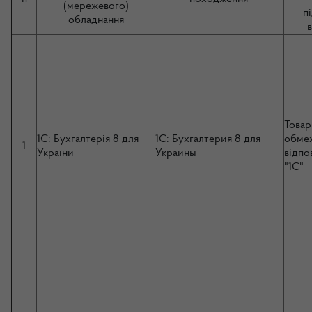
(мережевого)
п
обладнання
Товар
1C: Бухгалтерія 8 для
1C: Бухгалтерия 8 для
обме
1
України
Украины
відпо
"1С"