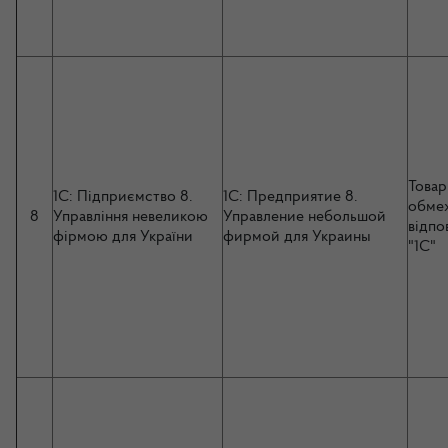
Товар
1C: Підприємство 8.
1C: Предприятие 8.
обме
8
Управління невеликою
Управление небольшой
відпо
фірмою для України
фирмой для Украины
"1С"