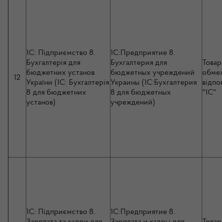
1С: Підприємство 8.
1С:Предприятие 8.
Бухгалтерія для
Бухгалтерия для
Товар
бюджетних установ
бюджетных учреждений
обме
12
України (1С: Бухгалтерія
Украины (1С:Бухгалтерия
відпо
8 для бюджетних
8 для бюджетных
"1С"
установ)
учреждений)
1С: Підприємство 8.
1С:Предприятие 8.
Зарплата та кадри для
Зарплата и кадры для
Товар