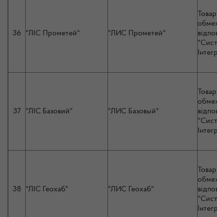
Товар
обме
36
"ЛІС Прометей"
"ЛИС Прометей"
відпо
"Сис
Інтег
Товар
обме
37
"ЛІС Базовий"
"ЛИС Базовый"
відпо
"Сис
Інтег
Товар
обме
38
"ЛІС Геохаб"
"ЛИС Геохаб"
відпо
"Сис
Інтег