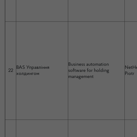
Business automation
BAS Управління
NetHe
22
software for holding
холдингом
Piotr
management