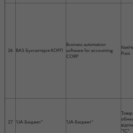
Business automation
NetHe
26
BAS Бухгалтерія КОРП
software for accounting.
Piotr
CORP
Товар
обме
27
'UA-Бюджет''
'UA-Бюджет''
відпо
"1С"