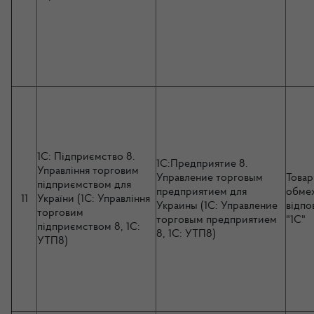
1С: Підприємство 8.
1С:Предприятие 8.
Управління торговим
Управление торговым
Товар
підприємством для
предприятием для
обме
11
України (1С: Управління
Украины (1С: Управление
відпо
торговим
торговым предприятием
"1С"
підприємством 8, 1С:
8, 1С: УТП8)
УТП8)