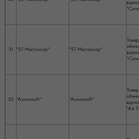
відпо
"Сате
Товар
обме
31
"ST Macroscop"
"ST Macroscop"
відпо
"Сате
Товар
обме
32
"Axxonsoft"
"Axxonsoft"
відпо
"Ай Т