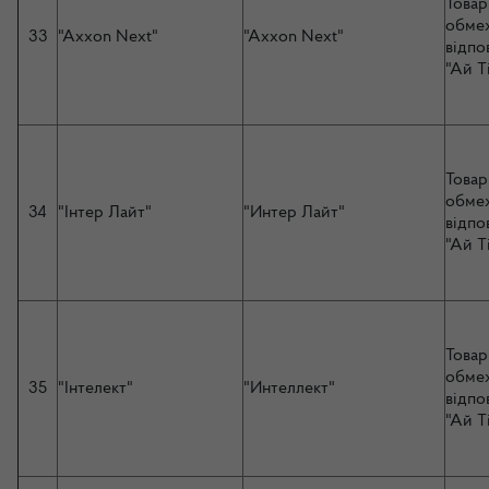
Товар
обме
33
"Axxon Next"
"Axxon Next"
відпо
"Ай Т
Товар
обме
34
"Інтер Лайт"
"Интер Лайт"
відпо
"Ай Т
Товар
обме
35
"Інтелект"
"Интеллект"
відпо
"Ай Т