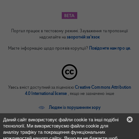
Портал працює в тестовому режимі. Зауваження та пропозиції
надсилайте на
зворотній зв'язок
Маєте інформацію щодо проявів корупції?
Повідомте нам про це.
Увесь вміст доступний за ліцензією
Creative Commons Attribution
4.0 International license
, якщо не зазначено інше
Людям із порушенням зору
Даний сайт використовує файли cookie та інші подібні
In English
технології. Ми використовуємо файли cookie для
аналізу трафіку та покращення функціональних
можливостей нашого сайту. Якщо ви не бажаєте щоб