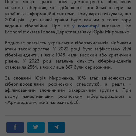
Перші місяці цього року демонструють збільшення
кількості кібератак, які здійснюють російські хакери на
українські інформаційні системи. Тому варто очікувати, що
2024 рік для нашої країни буде важчим з точки зору
ведення кібервійни. Про це
у коментарі
виданню The
Economist сказав Голова Держспецзв’язку Юрій Мироненко.
Водночас здатність українських кіберзахисників відбивати
атаки також зростає. У 2022 році було зафіксовано 2194
кіберінциденти, з яких 1048 мали високий або критичний
рівень. У 2023 році загальна кількість кіберінцидентів
становила 2554, з яких лише 367 були серйозними.
За словами Юрія Мироненка, 10% атак здійснюються
кіберпідрозділами російських спецслужб, а решта –
афілійованими злочинними хакерськими групами. При
цьому найактивнішим російським кіберпідрозділом є
«Армагеддон», який належить фсб.