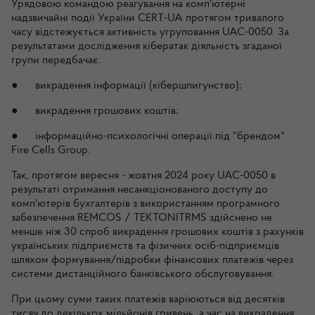
Урядовою командою реагування на комп'ютерні
надзвичайні події України CERT-UA протягом тривалого
часу відстежується активність угруповання UAC-0050. За
результатами дослідження кібератак діяльність згаданої
групи передбачає:
● викрадення інформації (кібершпигунство);
● викрадення грошових коштів;
● інформаційно-психологічні операції під "брендом"
Fire Cells Group.
Так, протягом вересня - жовтня 2024 року UAC-0050 в
результаті отримання несанкціонованого доступу до
комп'ютерів бухгалтерів з використанням програмного
забезпечення REMCOS / TEKTONITRMS здійснено не
менше ніж 30 спроб викрадення грошових коштів з рахунків
українських підприємств та фізичних осіб-підприємців
шляхом формування/підробки фінансових платежів через
системи дистанційного банківського обслуговування.
При цьому суми таких платежів варіюються від десятків
тисяч до декількох мільйонів гривень, а час на викрадення