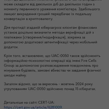
може складати від декількох діб до декількох годин з
моменту первинного ураження комп'ютера. Здебільшого
ланцюг викрадення грошей передбачає їх подальшу
конвертацію в криптовалюту.
Для протидії згаданій кіберзагрозі клієнтам фінансових
установ доцільно визначити методи верифікації дій з
платежами (створення/модифікація), зокрема за
допомогою додаткової автентифікації через мобільний
додаток.
Крім того, встановлено, що UAC-0050 також здійснюють
інформаційно-психологічні операції від імені Fire Cells
Group за допомогою розповсюдження повідомлень про
мінування будівель, замовні вбивства чи завдання фізичної
шкоди майну.
Загалом відомо, що за вересень - жовтень 2024 року
угрупованням UAC-0050 здійснено понад 15 кібератак.
Детальніше на сайті CERT-UA:
https://cert.gov.ua/article/6281009.